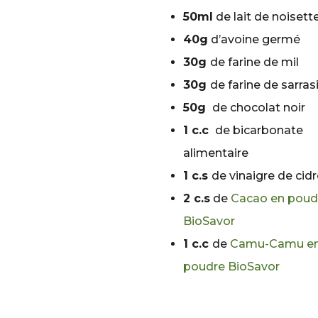
50ml
de lait de noisett
40g
d’avoine germé
30g
de farine de mil
30g
de farine de sarras
50g
de chocolat noir
1 c.c
de bicarbonate
alimentaire
1 c.s
de vinaigre de cid
2 c.s
de
Cacao en poud
BioSavor
1 c.c
de
Camu-Camu e
poudre BioSavor