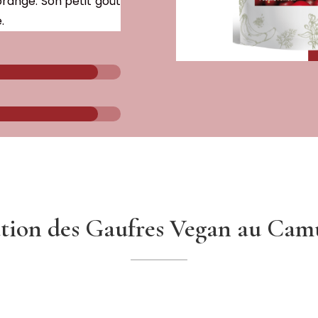
range. Son petit goût
e.
ation des Gaufres Vegan au Ca