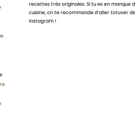
recettes très originales. Si tu es en manque d
e
cuisine, on te recommande d’aller toruver d
Instagram !
in
re
re
n