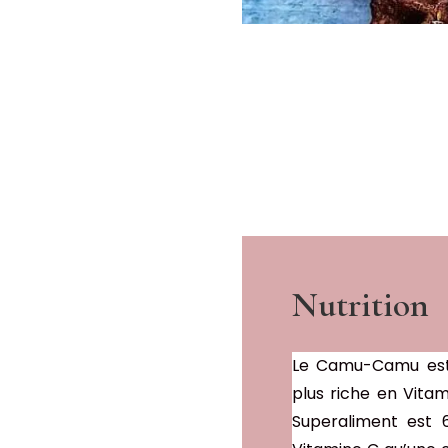
Nutrition
Le Camu-Camu est 
plus riche en Vita
Superaliment est 6