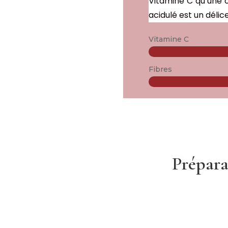
Vitamine C qu’une o
acidulé est un délic
Vitamine C
Fibres
Prépar