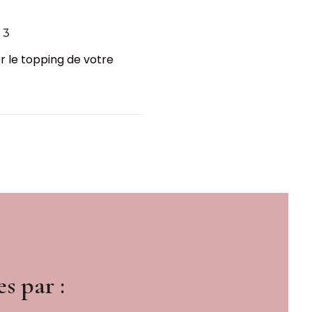
 3
r le topping de votre
s par :