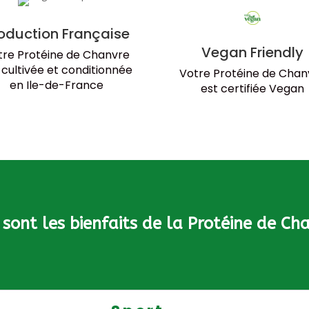
Chanvre
Bio
oduction Française
en
Vegan Friendly
tre Protéine de Chanvre
poudre
 cultivée et conditionnée
Votre Protéine de Chan
400g
en Ile-de-France
est certifiée Vegan
sont les bienfaits de la Protéine de Ch