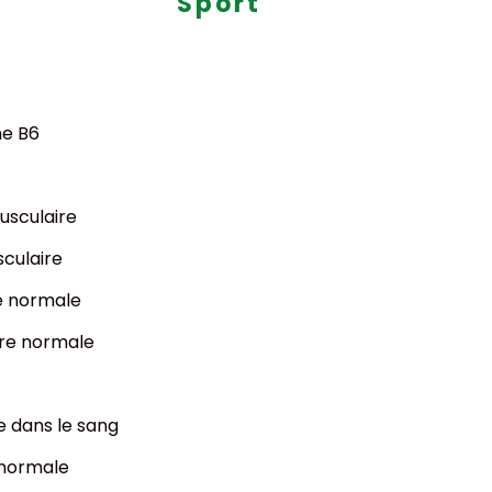
Sport
ne B6
usculaire
sculaire
e normale
ure normale
e dans le sang
 normale