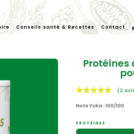
oire
Conseils santé & Recettes
Contact
Protéines
po
(
2
avis
Noté
5.00
Note Yuka : 100/100
sur 5
basé sur
notations
PROTÉINES
client